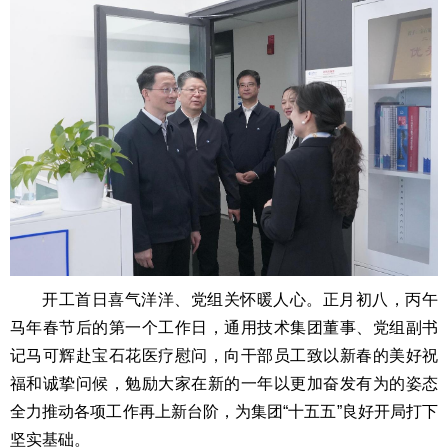
开工首日喜气洋洋、党组关怀暖人心。正月初八，丙午
马年春节后的第一个工作日，通用技术集团董事、党组副书
记马可辉赴宝石花医疗慰问，向干部员工致以新春的美好祝
福和诚挚问候，勉励大家在新的一年以更加奋发有为的姿态
全力推动各项工作再上新台阶，为集团“十五五”良好开局打下
坚实基础。